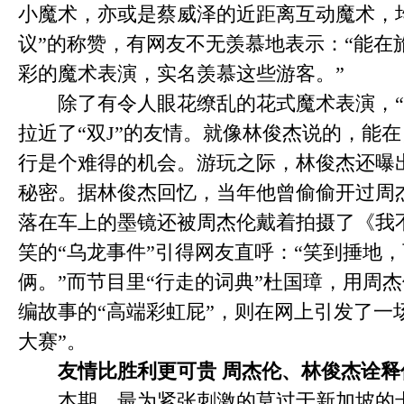
小魔术，亦或是蔡威泽的近距离互动魔术，
议”的称赞，有网友不无羡慕地表示：“能在
彩的魔术表演，实名羡慕这些游客。”
除了有令人眼花缭乱的花式魔术表演，“J
拉近了“双J”的友情。就像林俊杰说的，能
行是个难得的机会。游玩之际，林俊杰还曝
秘密。据林俊杰回忆，当年他曾偷偷开过周
落在车上的墨镜还被周杰伦戴着拍摄了《我
笑的“乌龙事件”引得网友直呼：“笑到捶地
俩。”而节目里“行走的词典”杜国璋，用周
编故事的“高端彩虹屁”，则在网上引发了一
大赛”。
友情比胜利更可贵 周杰伦、林俊杰诠释
本期，最为紧张刺激的莫过于新加坡的卡