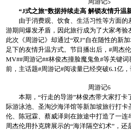
周游记5
“J式之旅”数据持续走高 解锁友情升温
由于消费观、饮食、生活习性等方面的差
游期间爆发矛盾，因此旅行成为了大家考验
此次《周游记》却通过“双J”自在随性的新
足下的友情升温方式。节目播出后，#周杰
MV##周游记##林俊杰撞脸魔鬼鱼#等关键
前，主话题#周游记#阅读量已经突破6.1亿，讨
周游记6
本期，“行走的导游”林俊杰带大家打卡
际游泳池、圣淘沙海洋馆等新加坡旅行打卡圣
伦、陈冠霖、蔡威泽则在旅途中打造了一连
周杰伦用扑克牌展示的“海洋隔空幻术”，还