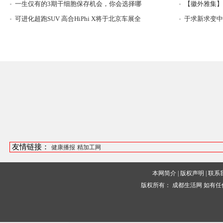
一生仅有的3期干细胞保存机会，你会选择哪
【徽外雅集】
可进化超跑SUV 高合HiPhi X将于北京车展全
于求新求变中
友情链接：
健康播报
精加工网
本网简介
|
版权声明
|
联系
版权所有：
成都生活网
如有任