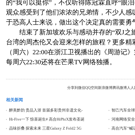
的“我可以挺你”，不仅听得陈冠霖直呼“眼
观众感受到了他们浓浓的兄弟情，不少人感
于恐高人士来说，做出这个决定真的需要勇
结束了新加坡欢乐与感动并存的“双J之旅
台湾的周杰伦又会迎来怎样的旅程？更多精彩
（周六）22:00在浙江卫视播出的《周游记
每周六22:30还将在芒果TV网络独播。
分享到
微信
QQ空间
新浪微博
腾讯微博
人人
相关新闻
醉美黔韵 贵品入浙 首届多彩贵州非遗文化-
智己汽车全球
Hi-Five一下 惊喜诞生# 高合HiPhiX发布圣诞
河南网络安全
品味折叠 探索未来 三星Galaxy Z Fold2 5G
高合汽车“喊话