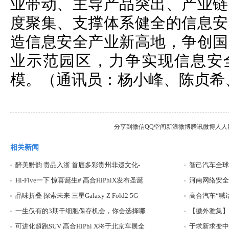
业带动、主导产品突出、产业链
度聚集、支撑体系健全的信息安
造信息安全产业新高地，争创国
业示范园区，力争实现信息安
模。（通讯员：杨小峰、陈贞希
分享到
微信
QQ空间
新浪微博
腾讯微博
人人
相关新闻
醉美黔韵 贵品入浙 首届多彩贵州非遗文化-
智己汽车全球
Hi-Five一下 惊喜诞生# 高合HiPhiX发布圣诞
河南网络安全
品味折叠 探索未来 三星Galaxy Z Fold2 5G
高合汽车“喊话
一生仅有的3期干细胞保存机会，你会选择哪
【徽外雅集】
可进化超跑SUV 高合HiPhi X将于北京车展全
于求新求变中