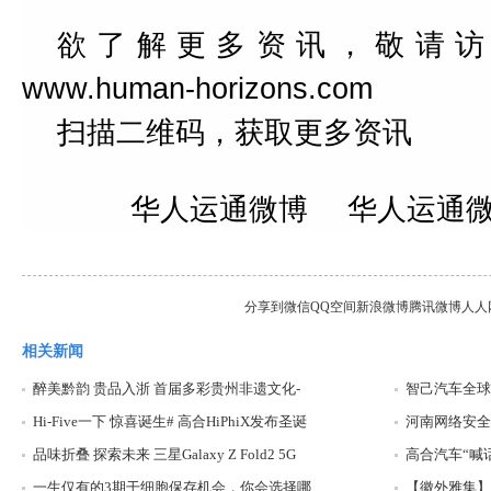
欲了解更多资讯，敬请访
www.human-horizons.com
扫描二维码，获取更多资讯
华人运通微博
华人运通
分享到
微信
QQ空间
新浪微博
腾讯微博
人人
相关新闻
醉美黔韵 贵品入浙 首届多彩贵州非遗文化-
智己汽车全球
Hi-Five一下 惊喜诞生# 高合HiPhiX发布圣诞
河南网络安全
品味折叠 探索未来 三星Galaxy Z Fold2 5G
高合汽车“喊话
一生仅有的3期干细胞保存机会，你会选择哪
【徽外雅集】